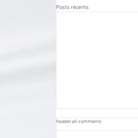
Posts récents
header.all-comments