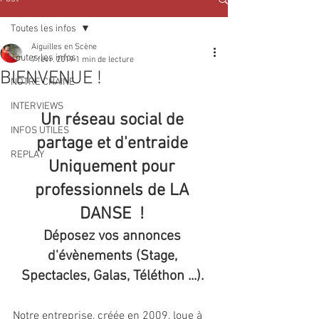
Toutes les infos
Aiguilles en Scène
Toutes les infos
7 févr. 2019
1 min de lecture
BIENVENUE !
NOTRE CHAINE
INTERVIEWS
Un réseau social de 
INFOS UTILES
partage et d'entraide 
REPLAY
Uniquement pour 
professionnels de LA 
DANSE  ! 
Déposez vos annonces 
d'évènements (Stage, 
Spectacles, Galas, Téléthon ...). 
Notre entreprise, créée en 2009, loue à 